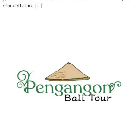
sfaccettature […]