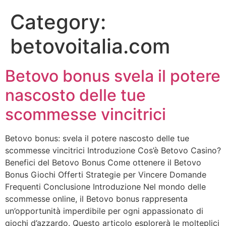
Category:
betovoitalia.com
Betovo bonus svela il potere
nascosto delle tue
scommesse vincitrici
Betovo bonus: svela il potere nascosto delle tue
scommesse vincitrici Introduzione Cos’è Betovo Casino?
Benefici del Betovo Bonus Come ottenere il Betovo
Bonus Giochi Offerti Strategie per Vincere Domande
Frequenti Conclusione Introduzione Nel mondo delle
scommesse online, il Betovo bonus rappresenta
un’opportunità imperdibile per ogni appassionato di
giochi d’azzardo. Questo articolo esplorerà le molteplici