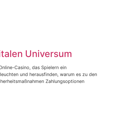
gitalen Universum
nline-Casino, das Spielern ein
beleuchten und herausfinden, warum es zu den
Sicherheitsmaßnahmen Zahlungsoptionen