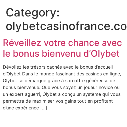
Category:
olybetcasinofrance.c
Réveillez votre chance avec
le bonus bienvenu d’Olybet
Dévoilez les trésors cachés avec le bonus d’accueil
d’Olybet Dans le monde fascinant des casinos en ligne,
Olybet se démarque grâce à son offre généreuse de
bonus bienvenue. Que vous soyez un joueur novice ou
un expert aguerri, Olybet a conçu un système qui vous
permettra de maximiser vos gains tout en profitant
d’une expérience […]