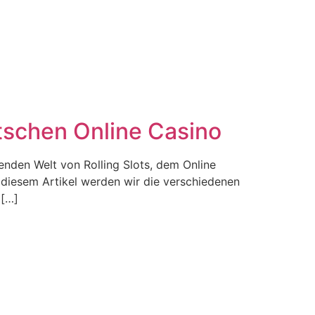
tschen Online Casino
genden Welt von Rolling Slots, dem Online
n diesem Artikel werden wir die verschiedenen
 […]