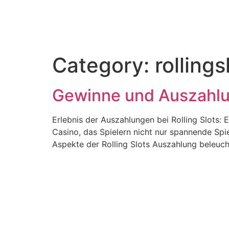
Category:
rolling
Gewinne und Auszahlun
Erlebnis der Auszahlungen bei Rolling Slots: 
Casino, das Spielern nicht nur spannende Spi
Aspekte der Rolling Slots Auszahlung beleuch