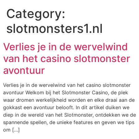
Category:
slotmonsters1.nl
Verlies je in de wervelwind
van het casino slotmonster
avontuur
Verlies je in de wervelwind van het casino slotmonster
avontuur Welkom bij het Slotmonster Casino, de plek
waar dromen werkelijkheid worden en elke draai aan de
gokkast een avontuur belooft. In dit artikel duiken we
diep in de wereld van het Slotmonster, ontdekken we de
spannende spellen, de unieke features en geven we tips
om […]