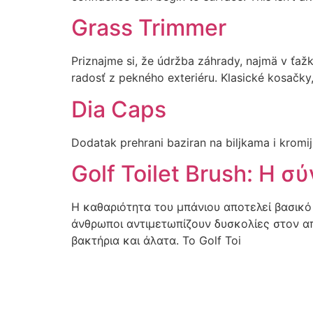
Grass Trimmer
Priznajme si, že údržba záhrady, najmä v ťaž
radosť z pekného exteriéru. Klasické kosačky,
Dia Caps
Dodatak prehrani baziran na biljkama i kromi
Golf Toilet Brush: Η 
Η καθαριότητα του μπάνιου αποτελεί βασικό σ
άνθρωποι αντιμετωπίζουν δυσκολίες στον α
βακτήρια και άλατα. Το Golf Toi