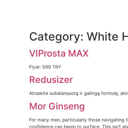
Category:
White 
VIProsta MAX
Fiyat: 599 TRY
Redusizer
Atraskite subalansuotą ir galingą formulę, skir
Mor Ginseng
For many men, particularly those navigating th
confidence can begin to surface. This isn’t a