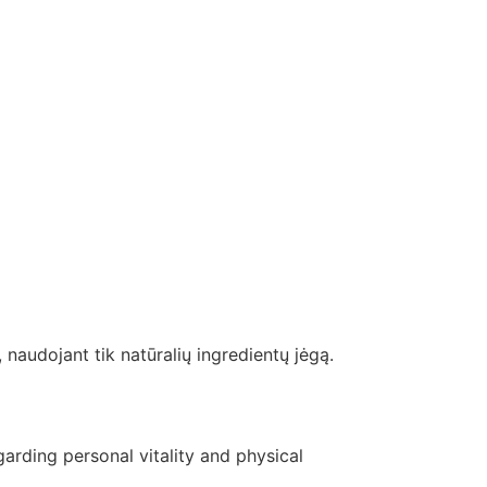
, naudojant tik natūralių ingredientų jėgą.
garding personal vitality and physical