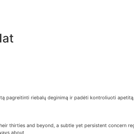
Hat
tą pagreitinti riebalų deginimą ir padėti kontroliuoti apetitą
eir thirties and beyond, a subtle yet persistent concern re
lways about