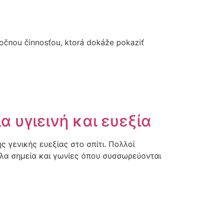
ročnou činnosťou, ktorá dokáže pokaziť
α υγιεινή και ευεξία
ς γενικής ευεξίας στο σπίτι. Πολλοί
ολα σημεία και γωνίες όπου συσσωρεύονται