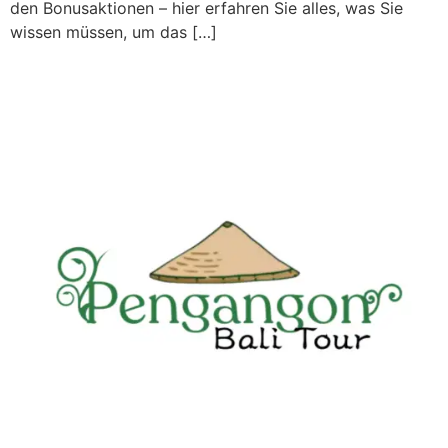
den Bonusaktionen – hier erfahren Sie alles, was Sie
wissen müssen, um das […]