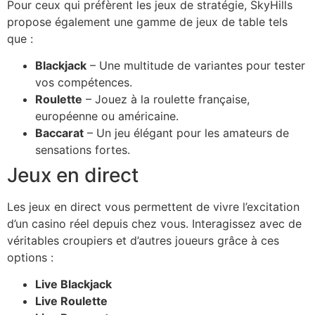
Pour ceux qui préfèrent les jeux de stratégie, SkyHills
propose également une gamme de jeux de table tels
que :
Blackjack
– Une multitude de variantes pour tester
vos compétences.
Roulette
– Jouez à la roulette française,
européenne ou américaine.
Baccarat
– Un jeu élégant pour les amateurs de
sensations fortes.
Jeux en direct
Les jeux en direct vous permettent de vivre l’excitation
d’un casino réel depuis chez vous. Interagissez avec de
véritables croupiers et d’autres joueurs grâce à ces
options :
Live Blackjack
Live Roulette