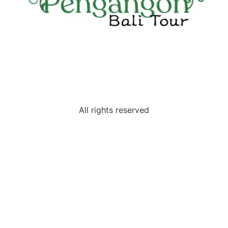
All rights reserved