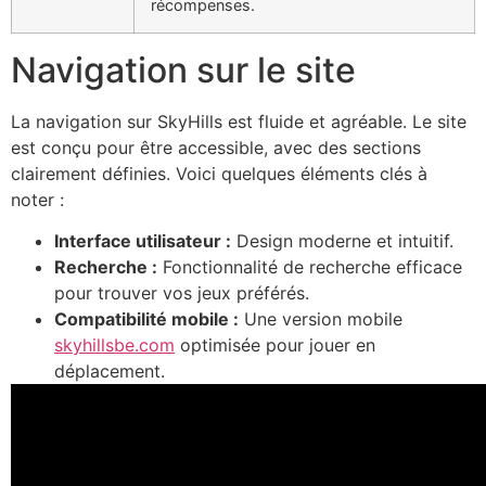
récompenses.
Navigation sur le site
La navigation sur SkyHills est fluide et agréable. Le site
est conçu pour être accessible, avec des sections
clairement définies. Voici quelques éléments clés à
noter :
Interface utilisateur :
Design moderne et intuitif.
Recherche :
Fonctionnalité de recherche efficace
pour trouver vos jeux préférés.
Compatibilité mobile :
Une version mobile
skyhillsbe.com
optimisée pour jouer en
déplacement.