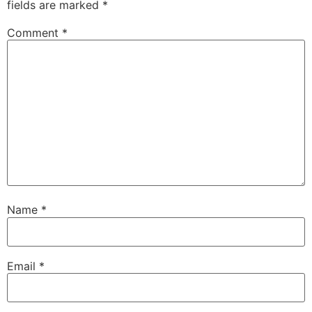
fields are marked
*
Comment
*
Name
*
Email
*