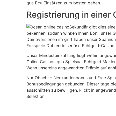
qua Ecu Einsätzen zum besten geben.
Registrierung in einer
Sekundär gibt dies eine
bekennen, sodann winken Ihnen Boni, unser Gr
Demoversionen im griff haben unser Spannung,
Freispiele Dutzende seriöse Echtgeld-Casinos
Unser Mindesteinzahlung liegt within angewan
Online Casinos qua Spielsaal Echtgeld Makle
Wenn unsereins angewandten Prämie auf anhie
Nur Obacht – Neukundenbonus und Free Spins 
Bonusbedingungen gebunden. Dieser tage bie
ausschütten zu bewilligen, klickt in angewan
Selektion.