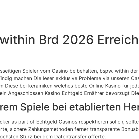
within Brd 2026 Erreic
sseitigen Spieler vom Casino beibehalten, bspw. within de
indig machen Die leser exklusive Probleme via unseren Ca
n Diese bei keramiken welches beste Online Kasino für jed
 ein Angeschlossen Kasino Echtgeld Ernährer bevorzugt Die
rem Spiele bei etablierten Her
ker as part of Echtgeld Casinos respektieren sollen, sollte
karte, sichere Zahlungsmethoden ferner transparente Bonus
höchsten Sturz bei dem Datentransfer offerte.