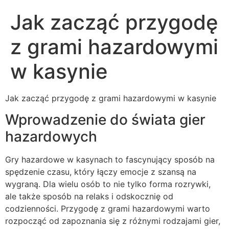
Jak zacząć przygodę
z grami hazardowymi
w kasynie
Jak zacząć przygodę z grami hazardowymi w kasynie
Wprowadzenie do świata gier
hazardowych
Gry hazardowe w kasynach to fascynujący sposób na
spędzenie czasu, który łączy emocje z szansą na
wygraną. Dla wielu osób to nie tylko forma rozrywki,
ale także sposób na relaks i odskocznię od
codzienności. Przygodę z grami hazardowymi warto
rozpocząć od zapoznania się z różnymi rodzajami gier,