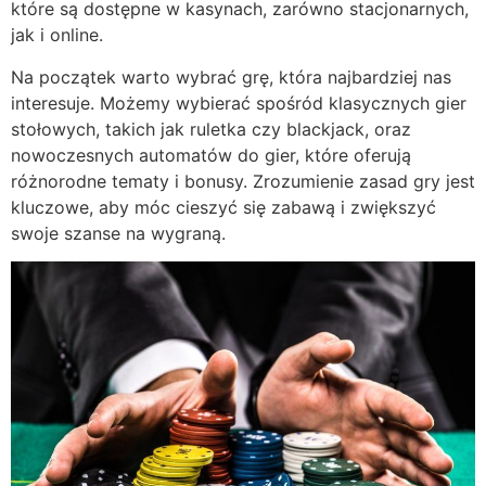
które są dostępne w kasynach, zarówno stacjonarnych,
jak i online.
Na początek warto wybrać grę, która najbardziej nas
interesuje. Możemy wybierać spośród klasycznych gier
stołowych, takich jak ruletka czy blackjack, oraz
nowoczesnych automatów do gier, które oferują
różnorodne tematy i bonusy. Zrozumienie zasad gry jest
kluczowe, aby móc cieszyć się zabawą i zwiększyć
swoje szanse na wygraną.